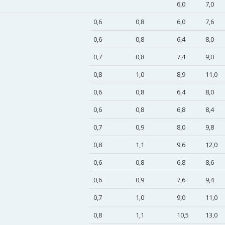
6,0
7,0
0,6
0,8
6,0
7,6
0,6
0,8
6,4
8,0
0,7
0,8
7,4
9,0
0,8
1,0
8,9
11,0
0,6
0,8
6,4
8,0
0,6
0,8
6,8
8,4
0,7
0,9
8,0
9,8
0,8
1,1
9,6
12,0
0,6
0,8
6,8
8,6
0,6
0,9
7,6
9,4
0,7
1,0
9,0
11,0
0,8
1,1
10,5
13,0