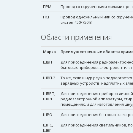
ПРМ
Провод со скрученными жилами с рези
ПСГ
Провод одножильный или со скрученн
систем 450/750 В
Области применения
Марка
Преимущественные области прим
ШВП
Для присоединения радиоэлектронно
бытовых приборов, электровентилят
ШВП-2
То же, если шнур редко подвергаетс
зарядных устройств, надплитных эле
ШВВП,
Для присоединения приборов личной 
ШВЛ
радиоэлектронной аппаратуры, стир
помещениях, и для изготовления шн
ШРО
Для присоединения бытовых электр
ШПС,
Для присоединения светильников, п
ШВГ