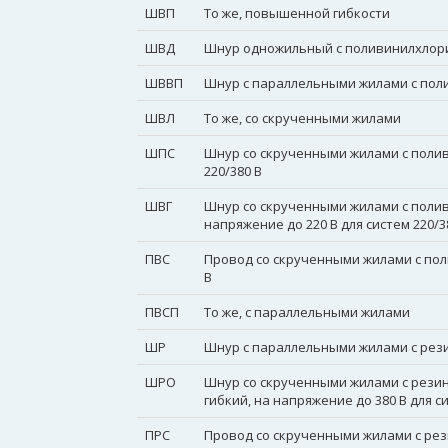
ШВП
То же, повышенной гибкости
ШВД
Шнур одножильный с поливинилхлорид
ШВВП
Шнур с параллельными жилами с поли
ШВЛ
То же, со скрученными жилами
ШПС
Шнур со скрученными жилами с полив
220/380 В
ШВГ
Шнур со скрученными жилами с поли
напряжение до 220 В для систем 220/3
ПВС
Провод со скрученными жилами с пол
В
ПВСП
То же, с параллельными жилами
ШР
Шнур с параллельными жилами с резин
ШРО
Шнур со скрученными жилами с резин
гибкий, на напряжение до 380 В для си
ПРС
Провод со скрученными жилами с рези