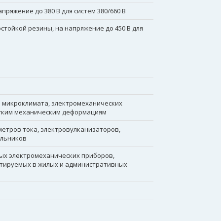
ряжение до 380 В для систем 380/660 В
стойкой резины, на напряжение до 450 В для
 микроклимата, электромеханических
егким механическим деформациям
метров тока, электровулканизаторов,
ильников
ных электромеханических приборов,
атируемых в жилых и административных