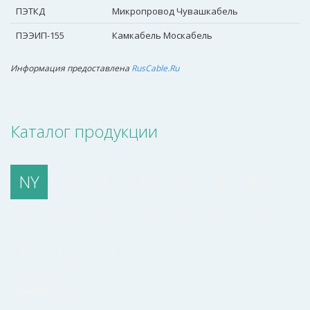
ПЭТКД
Микропровод Чувашкабель
ПЭЭИП-155
Камкабель Москабель
Информация предоставлена
RusCable.Ru
Каталог продукции
NY
А
Б
В
Г
И
К
М
Н
О
П
Р
С
Т
Ф
Ц
Ш
NYMнг-LS