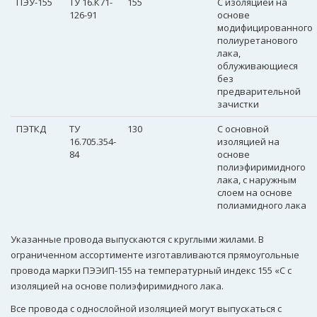
ПЭУ-155
ТУ 16.К71-
155
С изоляцией на
126-91
основе
модифицированного
полиуретанового
лака,
облуживающиеся
без
предварительной
зачистки
ПЭТКД
ТУ
130
С основной
16.705.354-
изоляцией на
84
основе
полиэфиримидного
лака, с наружным
слоем на основе
полиамидного лака
Указанные провода выпускаются с круглыми жилами. В
ограниченном ассортименте изготавливаются прямоугольные
провода марки ПЭЭИП-155 на температурный индекс 155 «С с
изоляцией на основе полиэфиримидного лака.
Все провода с однослойной изоляцией могут выпускаться с