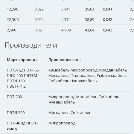
*2,240
0,022
3,941
35,03
0,041
2,
*2,3б0
0,024
4,374
38,89
0,042
2,
2,500
0,025
4,909
43,64
0,042
2,
Производители
Марка провода
Производитель
ПЭТВ-1,2 ПЭТ-155
Камкабель Микропровод Молдавкабель
ПЭФ-155 ПЭТВМ
Москабель Псковкабель Рыбинсккабель
ПЭТД-180
Сибкабель Чувашкабель
ПЭВТЛ-1,2
ПЭТ-200
Микропровод Москабель Сибкабель
Чувашкабель
ПЭТД-200
Москабель Сибкабель
ПЭТ-имид ПНЭТ-
Микропровод
имид