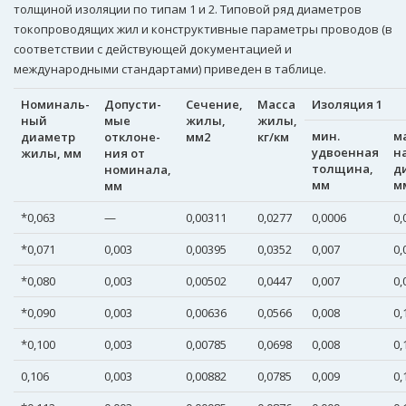
толщиной изоляции по типам 1 и 2. Типовой ряд диаметров
токопроводящих жил и конструктивные параметры проводов (в
соответствии с действующей документацией и
международными стандартами) приведен в таблице.
Номиналь-
Допусти-
Сечение,
Масса
Изоляция 1
ный
мые
жилы,
жилы,
мин.
ма
диаметр
отклоне-
мм2
кг/км
удвоенная
н
жилы, мм
ния от
толщина,
д
номинала,
мм
м
мм
*0,063
—
0,00311
0,0277
0,0006
0,
*0,071
0,003
0,00395
0,0352
0,007
0,
*0,080
0,003
0,00502
0,0447
0,007
0,
*0,090
0,003
0,00636
0,0566
0,008
0,
*0,100
0,003
0,00785
0,0698
0,008
0,
0,106
0,003
0,00882
0,0785
0,009
0,