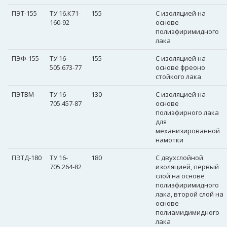
ПЭТ-155
ТУ 16.К71-
155
С изоляцией на
160-92
основе
полиэфиримидного
лака
ПЭФ-155
ТУ 16-
155
С изоляцией на
505.673-77
основе фреоно
стойкого лака
ПЭТВМ
ТУ 16-
130
С изоляцией на
705.457-87
основе
полиэфирного лака
для
механизированной
намотки
ПЭТД-180
ТУ 16-
180
С двухслойной
705.264-82
изоляцией, первый
слой на основе
полиэфиримидного
лака, второй слой на
основе
полиамидимидного
лака