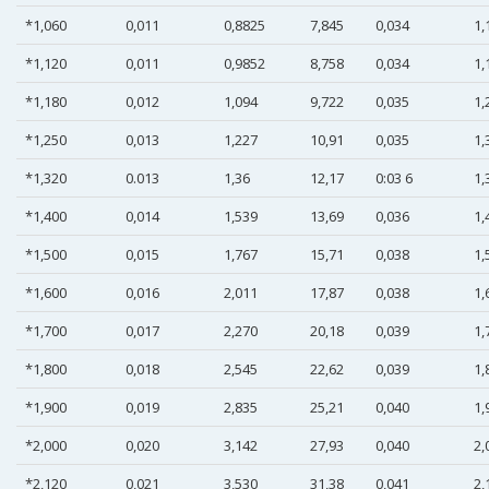
*1,060
0,011
0,8825
7,845
0,034
1,
*1,120
0,011
0,9852
8,758
0,034
1,
*1,180
0,012
1,094
9,722
0,035
1,
*1,250
0,013
1,227
10,91
0,035
1,
*1,320
0.013
1,36
12,17
0:03 6
1,
*1,400
0,014
1,539
13,69
0,036
1,
*1,500
0,015
1,767
15,71
0,038
1,
*1,600
0,016
2,011
17,87
0,038
1,
*1,700
0,017
2,270
20,18
0,039
1,
*1,800
0,018
2,545
22,62
0,039
1,
*1,900
0,019
2,835
25,21
0,040
1,
*2,000
0,020
3,142
27,93
0,040
2,
*2,120
0,021
3,530
31,38
0,041
2,