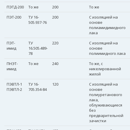
ПЭТД-200
То же
200
То же
ПЭТ-200
ТУ 16-
200
С изоляцией на
505.937-76
основе
полиамидимидного
лака
ПЭТ-
ТУ
220
С изоляцией на
имид
16.505.489-
основе
78
полиимидного лака
ПНЭТ-
То же
240
То же, с
имид
никелированной
жилой
ПЭВТЛ-1
ТУ 16-
120
С изоляцией на
ПЭВТЛ-2
705.354-84
основе
полиуретанового
лака,
облуживающиеся
без
предварительной
зачистки