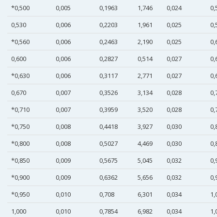
*0,500
0,005
0,1963
1,746
0,024
0,
0,530
0,006
0,2203
1,961
0,025
0,
*0,560
0,006
0,2463
2,190
0,025
0,
0,600
0,006
0,2827
0,514
0,027
0,
*0,630
0,006
0,3117
2,771
0,027
0,
0,670
0,007
0,3526
3,134
0,028
0,
*0,710
0,007
0,3959
3,520
0,028
0,
*0,750
0,008
0,4418
3,927
0,030
0,
*0,800
0,008
0,5027
4,469
0,030
0,
*0,850
0,009
0,5675
5,045
0,032
0,
*0,900
0,009
0,6362
5,656
0,032
0,
*0,950
0,010
0,708
6,301
0,034
1,
1,000
0,010
0,7854
6,982
0,034
1,